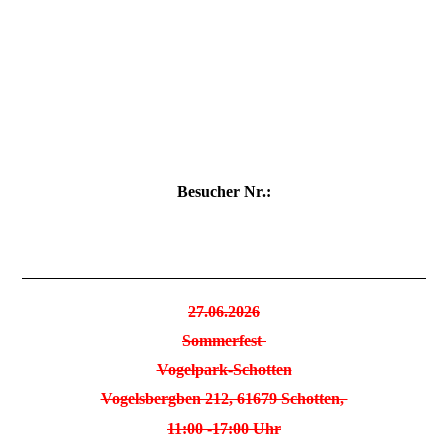
Besucher Nr.:
27.06.2026
Sommerfest
Vogelpark-Schotten
Vogelsbergben 212, 61679 Schotten,
11:00 -17:00 Uhr