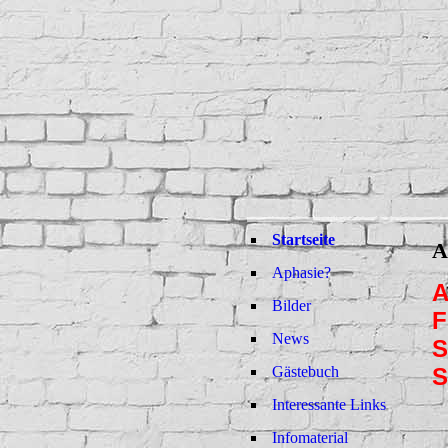
Startseite
A
Aphasie?
A
Bilder
F
News
S
Gästebuch
Interessante Links
Infomaterial