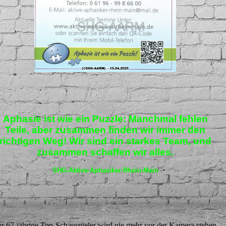
Aphasie ist wie ein Puzzle: Manchmal fehlen
Teile, aber zusammen finden wir immer den
richtigen Weg! Wir sind ein starkes Team, und
zusammen schaffen wir alles.
SHG-Aktive-Aphasiker-Rhein-Main
r 67-jährige Top-Schauspieler wird nie mehr vor der Kamera stehen,