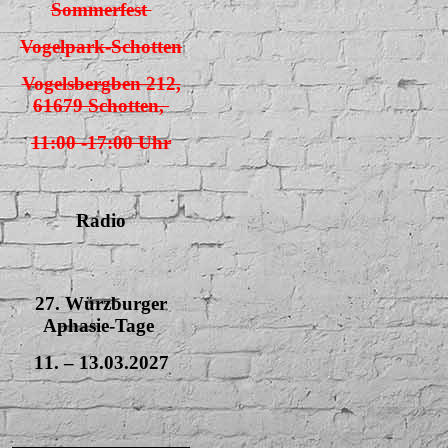
Sommerfest
Vogelpark-Schotten
Vogelsbergben 212,
61679 Schotten,
11:00 -17:00 Uhr
Radio
27. Würzburger
Aphasie-Tage
11. – 13.03.2027