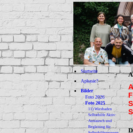
Startseite
A
Aphasie?
A
Bilder
F
Foto 2026
S
Foto 2025
11) Wiesbaden
Selbsthilfe Aktiv:
Austausch und
Begleiung für
D
Selbsthilfegruppen