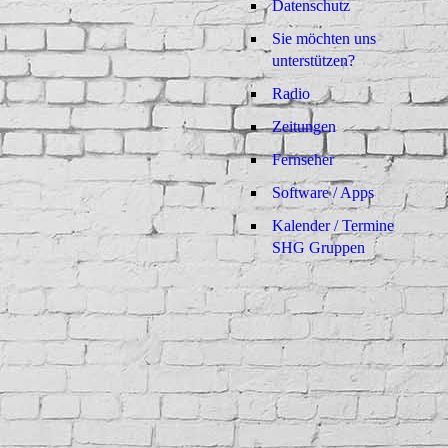
Datenschutz
Sie möchten uns
unterstützen?
Radio
Zeitungen
Fernseher
Software / Apps
Kalender / Termine
SHG Gruppen