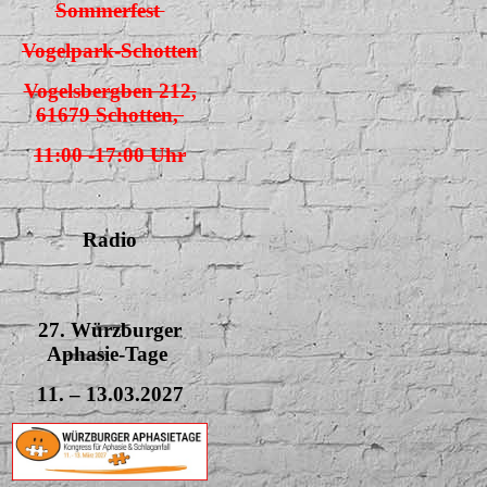
Sommerfest
Vogelpark-Schotten
Vogelsbergben 212,
61679 Schotten,
11:00 -17:00 Uhr
Radio
27. Würzburger
Aphasie-Tage
11. – 13.03.2027