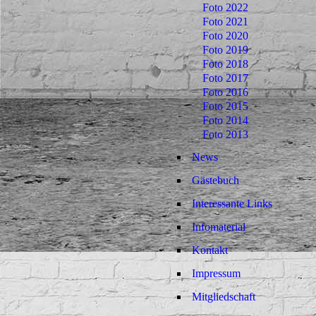
Foto 2022
Foto 2021
Foto 2020
Foto 2019
Foto 2018
Foto 2017
Foto 2016
Foto 2015
Foto 2014
Foto 2013
News
Gästebuch
Interessante Links
Infomaterial
Kontakt
Impressum
Mitgliedschaft