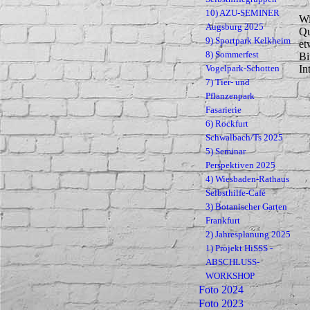
10) AZU-SEMINER
Wi
Augsburg 2025
Qu
9) Sportpark Kelkheim
et
8) Sommerfest
Bi
Vogelpark-Schotten
In
7) Tier- und
Pflanzenpark
Fasarierie
6) Rockfurt
Schwalbach/Ts 2025
5) Seminar
Perspektiven 2025
4) Wiesbaden-Rathaus
Selbsthilfe-Café
3) Botanischer Garten
Frankfurt
2) Jahresplanung 2025
1) Projekt HiSSS -
ABSCHLUSS-
WORKSHOP
Foto 2024
Foto 2023