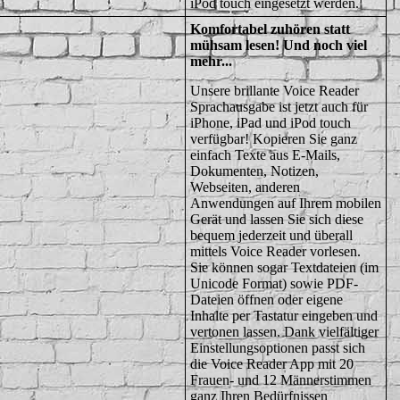
iPod touch eingesetzt werden.
Komfortabel zuhören statt
mühsam lesen! Und noch viel
mehr...
Unsere brillante Voice Reader
Sprachausgabe ist jetzt auch für
iPhone, iPad und iPod touch
verfügbar! Kopieren Sie ganz
einfach Texte aus E-Mails,
Dokumenten, Notizen,
Webseiten, anderen
Anwendungen auf Ihrem mobilen
Gerät und lassen Sie sich diese
bequem jederzeit und überall
mittels Voice Reader vorlesen.
Sie können sogar Textdateien (im
Unicode Format) sowie PDF-
Dateien öffnen oder eigene
Inhalte per Tastatur eingeben und
vertonen lassen. Dank vielfältiger
Einstellungsoptionen passt sich
die Voice Reader App mit 20
Frauen- und 12 Männerstimmen
ganz Ihren Bedürfnissen