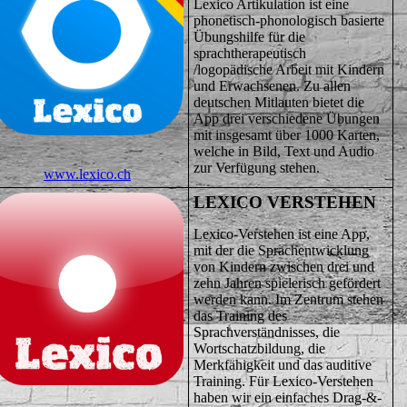
Lexico Artikulation ist eine
phonetisch-phonologisch basierte
Übungshilfe für die
sprachtherapeutisch
/logopädische Arbeit mit Kindern
und Erwachsenen. Zu allen
deutschen Mitlauten bietet die
App drei verschiedene Übungen
mit insgesamt über 1000 Karten,
welche in Bild, Text und Audio
zur Verfügung stehen.
www.lexico.ch
LEXICO VERSTEHEN
Lexico-Verstehen ist eine App,
mit der die Sprachentwicklung
von Kindern zwischen drei und
zehn Jahren spielerisch gefördert
werden kann. Im Zentrum stehen
das Training des
Sprachverständnisses, die
Wortschatzbildung, die
Merkfähigkeit und das auditive
Training. Für Lexico-Verstehen
haben wir ein einfaches Drag-&-