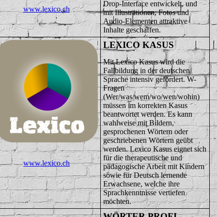
Drop-Interface entwickelt, und
www.lexico.ch
mit Illustrationen, Fotos und
Audio-Elementen attraktive
Inhalte geschaffen.
LEXICO KASUS
Mit Lexico Kasus wird die
Fallbildung in der deutschen
Sprache intensiv gefördert. W-
Fragen
(Wer/was/wem/wo/wen/wohin)
müssen im korrekten Kasus
beantwortet werden. Es kann
wahlweise mit Bildern,
gesprochenen Wörtern oder
geschriebenen Wörtern geübt
werden. Lexico Kasus eignet sich
für die therapeutische und
www.lexico.ch
pädagogische Arbeit mit Kindern
sowie für Deutsch lernende
Erwachsene, welche ihre
Sprachkenntnisse vertiefen
möchten.
WÖRTER PROFI