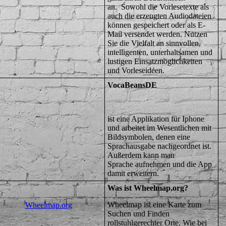
an. Sowohl die Vorlesetexte als
auch die erzeugten Audiodateien
können gespeichert oder als E-
Mail versendet werden. Nutzen
Sie die Vielfalt an sinnvollen,
intelligenten, unterhaltsamen und
lustigen Einsatzmöglichkeiten
und Vorleseideen.
VocaBeansDE
ist eine Applikation für Iphone
und arbeitet im Wesentlichen mit
Bildsymbolen, denen eine
Sprachausgabe nachgeordnet ist.
Außerdem kann man
Sprache aufnehmen und die App
damit erweitern.
Was ist Wheelmap.org?
Wheelmap ist eine Karte zum
Wheelmap.org
Suchen und Finden
rollstuhlgerechter Orte. Wie bei