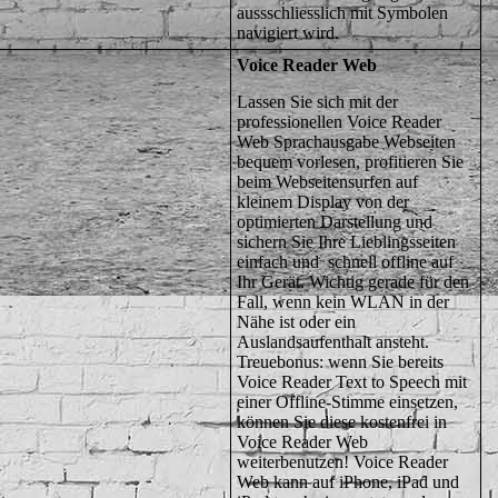
aussschliesslich mit Symbolen
navigiert wird.
Voice Reader Web
Lassen Sie sich mit der
professionellen Voice Reader
Web Sprachausgabe Webseiten
bequem vorlesen, profitieren Sie
beim Webseitensurfen auf
kleinem Display von der
optimierten Darstellung und
sichern Sie Ihre Lieblingsseiten
einfach und schnell offline auf
Ihr Gerät. Wichtig gerade für den
Fall, wenn kein WLAN in der
Nähe ist oder ein
Auslandsaufenthalt ansteht.
Treuebonus: wenn Sie bereits
Voice Reader Text to Speech mit
einer Offline-Stimme einsetzen,
können Sie diese kostenfrei in
Voice Reader Web
weiterbenutzen! Voice Reader
Web kann auf iPhone, iPad und