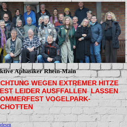
ktive Aphasiker Rhein-Main
CHTUNG WEGEN EXTREMER HITZE
EST LEIDER AUSFFALLEN LASSEN
OMMERFEST VOGELPARK-
SCHOTTEN