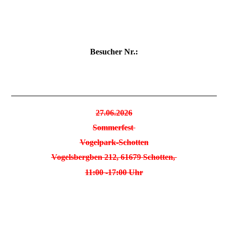
Besucher Nr.:
27.06.2026
Sommerfest
Vogelpark-Schotten
Vogelsbergben 212, 61679 Schotten,
11:00 -17:00 Uhr