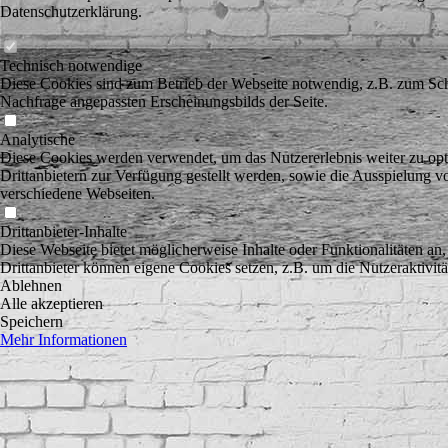
Datenschutzerklärung.
Technisch notwendige
Diese Cookies sind zum Betrieb der Webseite notwendig, z.B. zum Sch
Nachfrage angepassten Erscheinungsbilds der Seite.
Analytische
Diese Cookies werden verwendet, um das Nutzererlebnis weiter zu optim
Drittanbietern zur Verfügung gestellt werden, sowie die Ausspielung v
verschiedene Webseiten.
Drittanbieter-Inhalte
Diese Webseite bietet möglicherweise Inhalte oder Funktionalitäten an,
Drittanbieter können eigene Cookies setzen, z.B. um die Nutzeraktivitä
Ablehnen
Alle akzeptieren
Speichern
Mehr Informationen