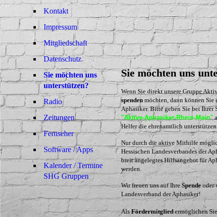
Kontakt
Impressum
Mitgliedschaft
Datenschutz
Sie möchten uns unt
Sie möchten uns
unterstützen?
Wenn Sie direkt unsere Gruppe Akti
spenden
möchten, dann können Sie d
Radio
Aphasiker. Bitte geben Sie bei Ihr
Zeitungen
"Aktive-Aphasiker-Rhein-Main"
a
Helfer die ehrenamtlich unterstütze
Fernseher
Nur durch die aktive Mithilfe möglic
Software / Apps
Hessischen Landesverbandes der Ap
breit angelegtes Hilfsangebot für A
Kalender / Termine
werden.
SHG Gruppen
Wir freuen uns auf Ihre
Spende
oder 
Landesverband der Aphasiker!
Als
Fördermitglied
ermöglichen Sie