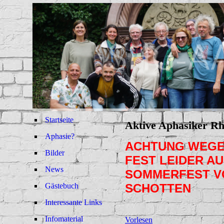
Startseite
Aktive Aphasiker R
Aphasie?
ACHTUNG WEGE
Bilder
FEST LEIDER A
News
SOMMERFEST V
Gästebuch
SCHOTTEN
Interessante Links
Infomaterial