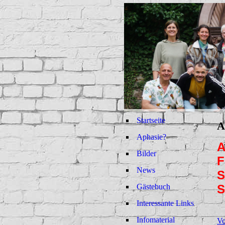
Startseite
A
Aphasie?
A
Bilder
F
News
S
Gästebuch
Interessante Links
Infomaterial