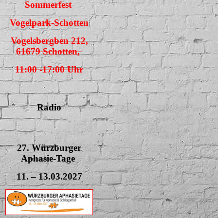
Sommerfest
Vogelpark-Schotten
Vogelsbergben 212,
61679 Schotten,
11:00 -17:00 Uhr
Radio
27. Würzburger
Aphasie-Tage
11. – 13.03.2027