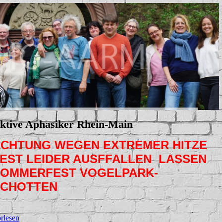
ktive Aphasiker Rhein-Main
CHTUNG WEGEN EXTREMER HITZE
EST LEIDER AUSFFALLEN LASSEN
OMMERFEST VOGELPARK-
SCHOTTEN