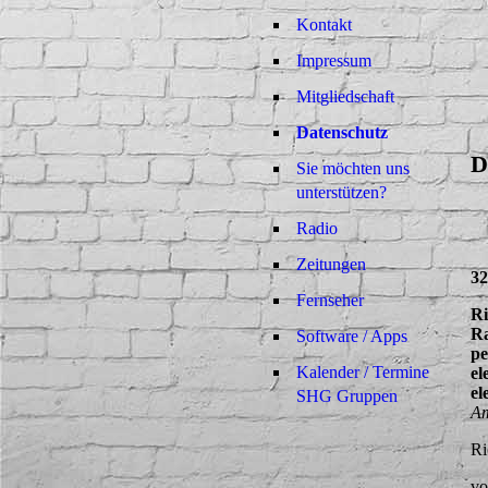
Kontakt
Impressum
Mitgliedschaft
Datenschutz
D
Sie möchten uns
unterstützen?
Radio
Zeitungen
3
Fernseher
Ri
Ra
Software / Apps
pe
Kalender / Termine
el
el
SHG Gruppen
Am
Ri
vo