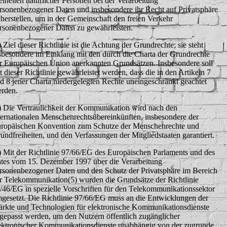
eiheiten natürlicher Personen bei der Verarbeitung
rsonenbezogener Daten und insbesondere ihr Recht auf Privatsphäre
cherstellen, um in der Gemeinschaft den freien Verkehr
rsonenbezogener Daten zu gewährleisten.
) Ziel dieser Richtlinie ist die Achtung der Grundrechte; sie steht
sbesondere im Einklang mit den durch die Charta der Grundrechte
r Europäischen Union anerkannten Grundsätzen. Insbesondere soll
t dieser Richtlinie gewährleistet werden, dass die in den Artikeln 7
d 8 jener Charta niedergelegten Rechte uneingeschränkt geachtet
rden.
) Die Vertraulichkeit der Kommunikation wird nach den
ternationalen Menschenrechtsübereinkünften, insbesondere der
ropäischen Konvention zum Schutze der Menschenrechte und
undfreiheiten, und den Verfassungen der Mitgliedstaaten garantiert.
) Mit der Richtlinie 97/66/EG des Europäischen Parlaments und des
tes vom 15. Dezember 1997 über die Verarbeitung
rsonenbezogener Daten und den Schutz der Privatsphäre im Bereich
r Telekommunikation(5) wurden die Grundsätze der Richtlinie
/46/EG in spezielle Vorschriften für den Telekommunikationssektor
gesetzt. Die Richtlinie 97/66/EG muss an die Entwicklungen der
rkte und Technologien für elektronische Kommunikationsdienste
gepasst werden, um den Nutzern öffentlich zugänglicher
ektronischer Kommunikationsdienste unabhängig von der zugrunde