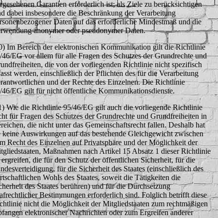
rgesehenen Garantien erforderlich ist; als Ziele zu berücksichtigen
nd dabei insbesondere die Beschränkung der Verarbeitung
rsonenbezogener Daten auf das erforderliche Mindestmaß und die
rwendung anonymer oder pseudonymer Daten.
0) Im Bereich der elektronischen Kommunikation gilt die Richtlinie
/46/EG vor allem für alle Fragen des Schutzes der Grundrechte und
undfreiheiten, die von der vorliegenden Richtlinie nicht spezifisch
fasst werden, einschließlich der Pflichten des für die Verarbeitung
rantwortlichen und der Rechte des Einzelnen. Die Richtlinie
/46/EG gilt für nicht öffentliche Kommunikationsdienste.
1) Wie die Richtlinie 95/46/EG gilt auch die vorliegende Richtlinie
cht für Fragen des Schutzes der Grundrechte und Grundfreiheiten in
reichen, die nicht unter das Gemeinschaftsrecht fallen. Deshalb hat
e keine Auswirkungen auf das bestehende Gleichgewicht zwischen
m Recht des Einzelnen auf Privatsphäre und der Möglichkeit der
tgliedstaaten, Maßnahmen nach Artikel 15 Absatz 1 dieser Richtlinie
 ergreifen, die für den Schutz der öffentlichen Sicherheit, für die
ndesverteidigung, für die Sicherheit des Staates (einschließlich des
rtschaftlichen Wohls des Staates, soweit die Tätigkeiten die
cherheit des Staates berühren) und für die Durchsetzung
rafrechtlicher Bestimmungen erforderlich sind. Folglich betrifft diese
chtlinie nicht die Möglichkeit der Mitgliedstaaten zum rechtmäßigen
fangen elektronischer Nachrichten oder zum Ergreifen anderer