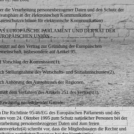
er die Verarbeitung personenbezogener Daten und den Schutz der
ivatsphäre in der elektronischen Kommunikation
atenschutzrichtlinie für elektronische Kommunikation)
AS EUROPÄISCHE PARLAMENT UND DER RAT DER
UROPÄISCHEN UNION -
stützt auf den Vertrag zur Gründung der Europäischen
meinschaft, insbesondere auf Artikel 95,
f Vorschlag der Kommission(1),
ch Stellungnahme des Wirtschafts- und Sozialausschusses(2),
ch Anhörung des Ausschusses der Regionen,
mäß dem Verfahren des Artikels 251 des Vertrags(3),
 Erwägung nachstehender Gründe:
) Die Richtlinie 95/46/EG des Europäischen Parlaments und des
tes vom 24. Oktober 1995 zum Schutz natürlicher Personen bei der
rarbeitung personenbezogener Daten und zum freien
tenverkehr(4) schreibt vor, dass die Mitgliedstaaten die Rechte und