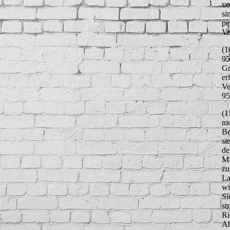
vo
si
pe
Ve
(1
95
Gr
er
Ve
95
(1
ni
Be
si
de
Mi
zu
La
wi
Si
st
Ri
Ab