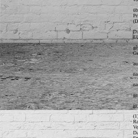
üb
Pr
(D
D
E
ge
Ge
au
na
na
ge
in
(1
Ra
Ve
Da