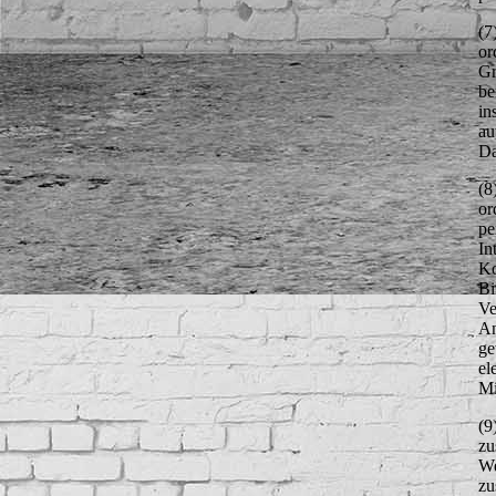
(7
or
Gr
be
in
au
Da
(8
or
pe
In
Ko
Bi
Ve
An
ge
el
Mi
(9
zu
We
zu