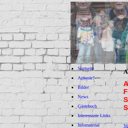
Startseite
A
Aphasie?
A
Bilder
F
News
S
Gästebuch
Interessante Links
Infomaterial