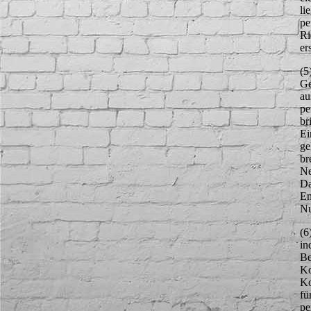
li
pe
Ri
er
(5
Ge
au
pe
br
Ei
ge
br
Ne
Da
En
Nu
(6
in
Be
Ko
Ko
fü
pe