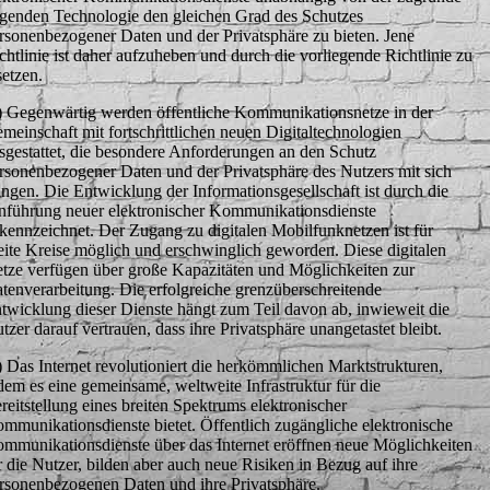
egenden Technologie den gleichen Grad des Schutzes
rsonenbezogener Daten und der Privatsphäre zu bieten. Jene
chtlinie ist daher aufzuheben und durch die vorliegende Richtlinie zu
setzen.
) Gegenwärtig werden öffentliche Kommunikationsnetze in der
meinschaft mit fortschrittlichen neuen Digitaltechnologien
sgestattet, die besondere Anforderungen an den Schutz
rsonenbezogener Daten und der Privatsphäre des Nutzers mit sich
ingen. Die Entwicklung der Informationsgesellschaft ist durch die
nführung neuer elektronischer Kommunikationsdienste
kennzeichnet. Der Zugang zu digitalen Mobilfunknetzen ist für
eite Kreise möglich und erschwinglich geworden. Diese digitalen
tze verfügen über große Kapazitäten und Möglichkeiten zur
tenverarbeitung. Die erfolgreiche grenzüberschreitende
twicklung dieser Dienste hängt zum Teil davon ab, inwieweit die
tzer darauf vertrauen, dass ihre Privatsphäre unangetastet bleibt.
) Das Internet revolutioniert die herkömmlichen Marktstrukturen,
dem es eine gemeinsame, weltweite Infrastruktur für die
reitstellung eines breiten Spektrums elektronischer
mmunikationsdienste bietet. Öffentlich zugängliche elektronische
mmunikationsdienste über das Internet eröffnen neue Möglichkeiten
r die Nutzer, bilden aber auch neue Risiken in Bezug auf ihre
rsonenbezogenen Daten und ihre Privatsphäre.