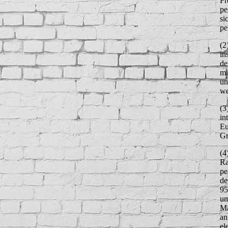
Fr
pe
si
pe
(2
in
de
mi
un
we
(3
in
Eu
Gr
(4
Ra
pe
de
95
um
Mä
an
el