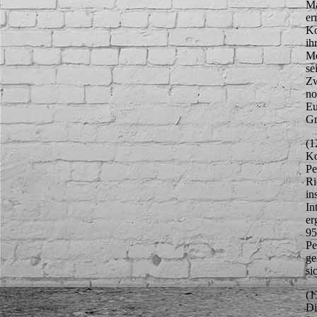
Ma
er
Ko
ih
Me
se
Zw
no
Eu
Gr
(1
Ko
Pe
Ri
in
In
er
95
Pe
ge
si
(1
Di