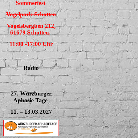
Sommerfest
Vogelpark-Schotten
Vogelsbergben 212,
61679 Schotten,
11:00 -17:00 Uhr
Radio
27. Würzburger
Aphasie-Tage
11. – 13.03.2027