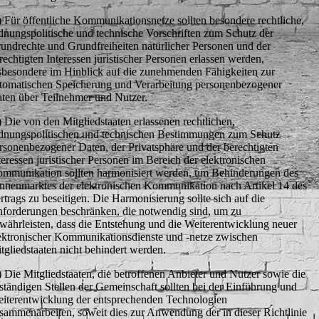
) Für öffentliche Kommunikationsnetze sollten besondere rechtliche,
dnungspolitische und technische Vorschriften zum Schutz der
undrechte und Grundfreiheiten natürlicher Personen und der
rechtigten Interessen juristischer Personen erlassen werden,
sbesondere im Hinblick auf die zunehmenden Fähigkeiten zur
tomatischen Speicherung und Verarbeitung personenbezogener
ten über Teilnehmer und Nutzer.
) Die von den Mitgliedstaaten erlassenen rechtlichen,
dnungspolitischen und technischen Bestimmungen zum Schutz
rsonenbezogener Daten, der Privatsphäre und der berechtigten
teressen juristischer Personen im Bereich der elektronischen
mmunikation sollten harmonisiert werden, um Behinderungen des
nnenmarktes der elektronischen Kommunikation nach Artikel 14 des
rtrags zu beseitigen. Die Harmonisierung sollte sich auf die
forderungen beschränken, die notwendig sind, um zu
währleisten, dass die Entstehung und die Weiterentwicklung neuer
ektronischer Kommunikationsdienste und -netze zwischen
tgliedstaaten nicht behindert werden.
) Die Mitgliedstaaten, die betroffenen Anbieter und Nutzer sowie die
ständigen Stellen der Gemeinschaft sollten bei der Einführung und
iterentwicklung der entsprechenden Technologien
sammenarbeiten, soweit dies zur Anwendung der in dieser Richtlinie