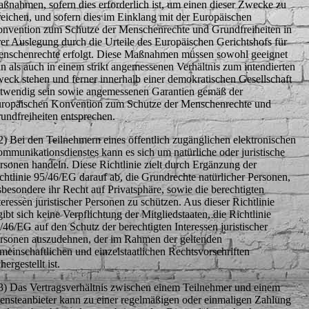
ßnahmen, sofern dies erforderlich ist, um einen dieser Zwecke zu
reichen, und sofern dies im Einklang mit der Europäischen
nvention zum Schutze der Menschenrechte und Grundfreiheiten in
rer Auslegung durch die Urteile des Europäischen Gerichtshofs für
nschenrechte erfolgt. Diese Maßnahmen müssen sowohl geeignet
in als auch in einem strikt angemessenen Verhältnis zum intendierten
eck stehen und ferner innerhalb einer demokratischen Gesellschaft
twendig sein sowie angemessenen Garantien gemäß der
ropäischen Konvention zum Schutze der Menschenrechte und
undfreiheiten entsprechen.
2) Bei den Teilnehmern eines öffentlich zugänglichen elektronischen
mmunikationsdienstes kann es sich um natürliche oder juristische
rsonen handeln. Diese Richtlinie zielt durch Ergänzung der
chtlinie 95/46/EG darauf ab, die Grundrechte natürlicher Personen,
sbesondere ihr Recht auf Privatsphäre, sowie die berechtigten
teressen juristischer Personen zu schützen. Aus dieser Richtlinie
gibt sich keine Verpflichtung der Mitgliedstaaten, die Richtlinie
/46/EG auf den Schutz der berechtigten Interessen juristischer
rsonen auszudehnen, der im Rahmen der geltenden
meinschaftlichen und einzelstaatlichen Rechtsvorschriften
chergestellt ist.
3) Das Vertragsverhältnis zwischen einem Teilnehmer und einem
ensteanbieter kann zu einer regelmäßigen oder einmaligen Zahlung